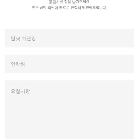
궁금하신 점을 남겨주세요.
전문 상담 직원이 빠르고 친절하게 연락드립니다.
메
If
you
인
are
상
human,
담
leave
this
field
blank.